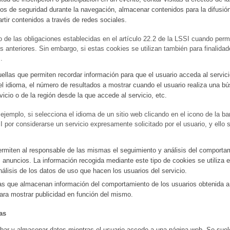
entos de seguridad durante la navegación, almacenar contenidos para la difusió
tir contenidos a través de redes sociales.
e las obligaciones establecidas en el artículo 22.2 de la LSSI cuando permita
 anteriores. Sin embargo, si estas cookies se utilizan también para finalidade
.
uellas que permiten recordar información para que el usuario acceda al servic
el idioma, el número de resultados a mostrar cuando el usuario realiza una bú
vicio o de la región desde la que accede al servicio, etc.
r ejemplo, si selecciona el idioma de un sitio web clicando en el icono de la b
SI por considerarse un servicio expresamente solicitado por el usuario, y el
rmiten al responsable de las mismas el seguimiento y análisis del comportami
s anuncios. La información recogida mediante este tipo de cookies se utiliza e
análisis de los datos de uso que hacen los usuarios del servicio.
s que almacenan información del comportamiento de los usuarios obtenida a 
para mostrar publicidad en función del mismo.
as
bar y almacenar datos mientras el usuario accede a una página web. Se suel