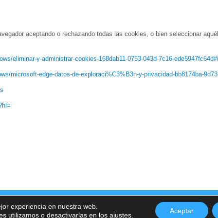
vegador aceptando o rechazando todas las cookies, o bien seleccionar aquéll
ndows/eliminar-y-administrar-cookies-168dab11-0753-043d-7c16-ede5947fc64d#
ndows/microsoft-edge-datos-de-exploraci%C3%B3n-y-privacidad-bb8174ba-9d7
es
?hl=
cidad
|
Política de Cookies
Inicio
Especialidades
S
ejor experiencia en nuestra web.
Aceptar
 utilizamos o desactivarlas en los
ajustes
.