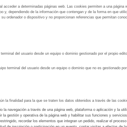
al acceder a determinadas páginas web. Las cookies permiten a una página w
o y, dependiendo de la información que contengan y de la forma en que utilic
su ordenador o dispositivo y no proporcionan referencias que permitan cono
terminal del usuario desde un equipo o dominio gestionado por el propio editor
ipo terminal del usuario desde un equipo o dominio que no es gestionado por el
n la finalidad para la que se traten los datos obtenidos a través de las cooki
o la navegación a través de una página web, plataforma o aplicación y la utili
tir la gestión y operativa de la página web y habilitar sus funciones y servicio
restringido, recordar los elementos que integran un pedido, realizar el proces
icitud de inscripción o participación en un evento, contar visitas a efectos de l