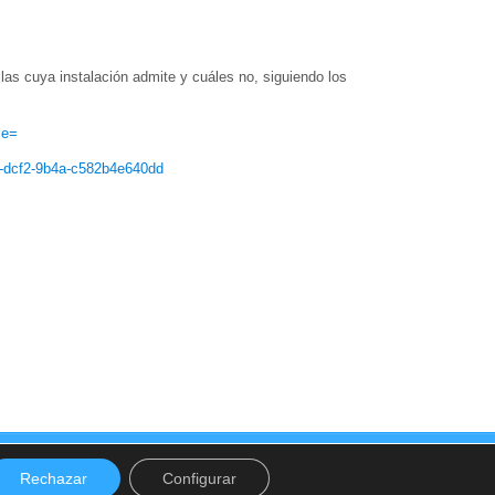
as cuya instalación admite y cuáles no, siguiendo los
ie=
3-dcf2-9b4a-c582b4e640dd
ervicios
Recursos
Formación
Contacto
Rechazar
Configurar