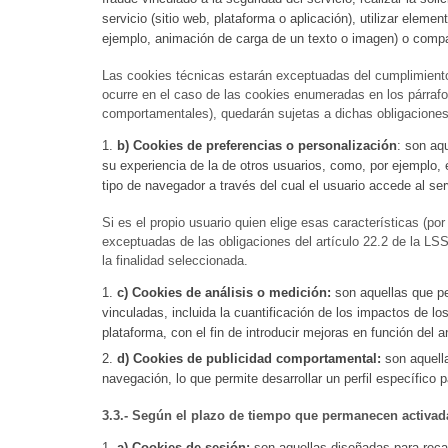
servicio (sitio web, plataforma o aplicación), utilizar elem
ejemplo, animación de carga de un texto o imagen) o compar
Las cookies técnicas estarán exceptuadas del cumplimiento d
ocurre en el caso de las cookies enumeradas en los párrafos
comportamentales), quedarán sujetas a dichas obligaciones
b) Cookies de preferencias o personalización
: son aq
su experiencia de la de otros usuarios, como, por ejemplo, 
tipo de navegador a través del cual el usuario accede al ser
Si es el propio usuario quien elige esas características (po
exceptuadas de las obligaciones del artículo 22.2 de la LS
la finalidad seleccionada.
c) Cookies de análisis o medición:
son aquellas que pe
vinculadas, incluida la cuantificación de los impactos de lo
plataforma, con el fin de introducir mejoras en función del 
d) Cookies de publicidad comportamental:
son aquella
navegación, lo que permite desarrollar un perfil específico 
3.3.- Según el plazo de tiempo que permanecen activad
a) Cookies de sesión:
son aquellas diseñadas para reca