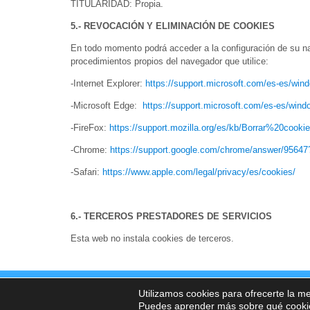
TITULARIDAD: Propia.
5.- REVOCACIÓN Y ELIMINACIÓN DE COOKIES
En todo momento podrá acceder a la configuración de su na
procedimientos propios del navegador que utilice:
-Internet Explorer:
https://support.microsoft.com/es-es/wi
-Microsoft Edge:
https://support.microsoft.com/es-es/wi
-FireFox:
https://support.mozilla.org/es/kb/Borrar%20cooki
-Chrome:
https://support.google.com/chrome/answer/95647
-Safari:
https://www.apple.com/legal/privacy/es/cookies/
6.- TERCEROS PRESTADORES DE SERVICIOS
Esta web no instala cookies de terceros.
Río Nalón Prevención 2025 |
Aviso Legal
|
Política de Priva
Utilizamos cookies para ofrecerte la m
Puedes aprender más sobre qué cookies