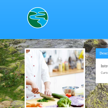
Desc
Int
Curs